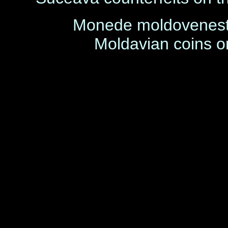
Monede moldovenest
Moldavian coins 