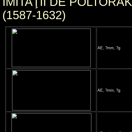
IMITAŢII DE POLTORAK
(1587-1632)
AE, ?mm, ?g
AE, ?mm, ?g