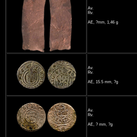
Av.
Rv.
AE, ?mm, 1,46 g
Av.
Rv.
AE, 15.5 mm, ?g
Av.
Rv.
AE, ? mm, ?g