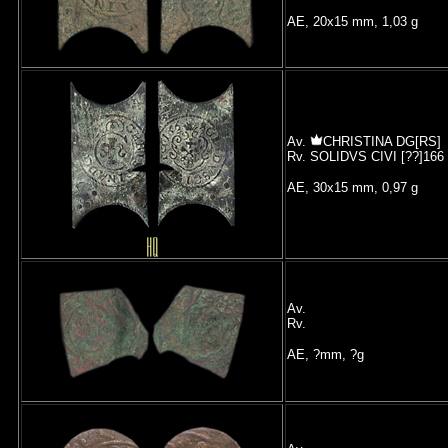
AE, 20x15 mm, 1,03 g
Av.
CHRISTINA DG[RS]
Rv. SOLIDVS CIVI [??]166
AE, 30x15 mm, 0,97 g
Av.
Rv.
AE, ?mm, ?g