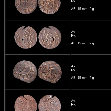
Rv.
AE, 15 mm, ? g
Av.
Rv.
AE, 15 mm, ? g
Av.
Rv.
AE, 15 mm, ? g
Av.
Rv.