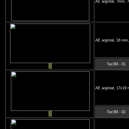
AE argintat, ?mm, 
AE argintat, 18 mm,
Tez3M - 01
AE argintat, 17x19 
Tez3M - 02