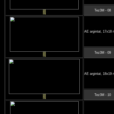
Tez3M - 08
AE argintat, 17x18 
Tez3M - 09
AE argintat, 18x19 
Tez3M - 10