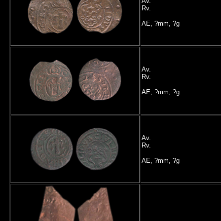
Av.
Rv.
AE, ?mm, ?g
Av.
Rv.
AE, ?mm, ?g
Av.
Rv.
AE, ?mm, ?g