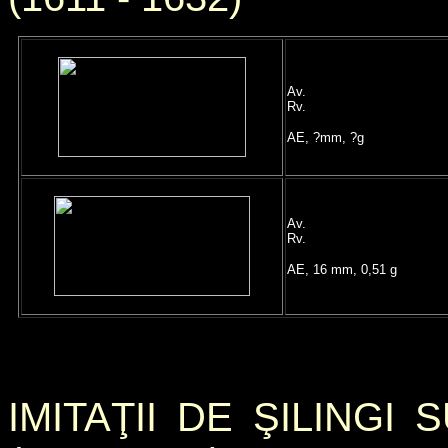
Av.
Rv.
AE, ?mm, ?g
Av.
Rv.
AE, 16 mm, 0,51 g
IMITAŢII DE ŞILINGI