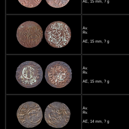
AE, 15 mm, ? g
Av.
Rv.
AE, 15 mm, ? g
Av.
Rv.
AE, 15 mm, ? g
Av.
Rv.
AE, 14 mm, ? g