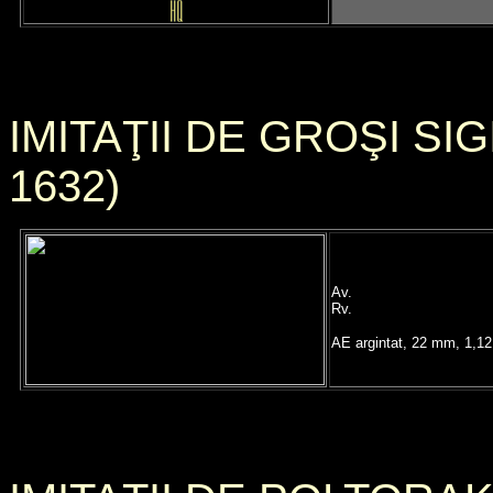
IMITAŢII DE GROŞI SIG
1632)
Av.
Rv.
AE argintat, 22 mm, 1,12