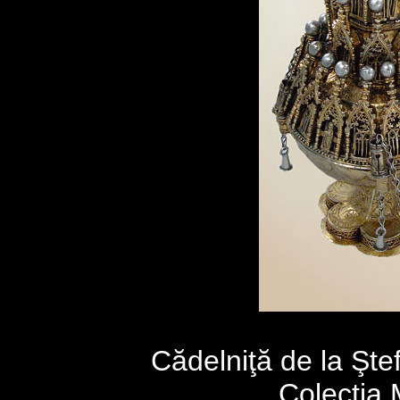
Cădelniţă de la Ştef
Colecţia 