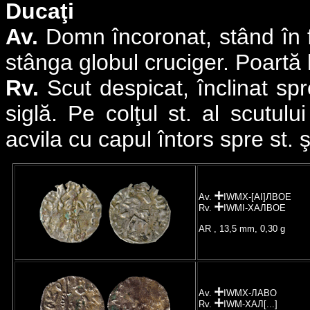
Ducaţi
Av.
Domn încoronat, stând în f
stânga globul cruciger. Poartă 
Rv.
Scut despicat, înclinat spre
siglă. Pe colţul st. al scutul
acvila cu capul întors spre st. ş
Av.
IWMX-[AI]ЛBOE
Rv.
IWMI-XAЛBOE
AR , 13,5 mm, 0,30 g
Av.
IWMX-ЛABO
Rv.
IWM-XAЛ[...]