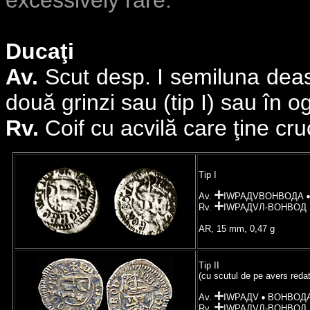
excessively rare.
Ducaţi
Av.
Scut desp. I semiluna deasu
două grinzi sau (tip I) sau în ogl
Rv.
Coif cu acvilă care ţine cru
Tip I
Av.
IWPAДVBOHBOДA
Rv.
IWPAДVЛ-BOHBOД
AR, 15 mm, 0,47 g
Tip II
(cu scutul de pe avers redat
Av.
IWPAДV
BOHBOД
Rv.
IWPAДVЛ-BOHBOД